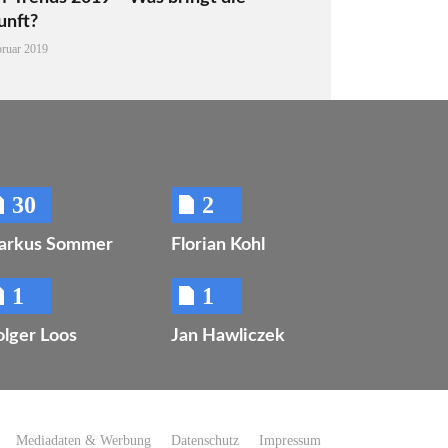
unft?
bruar 2019
30
2
arkus Sommer
Florian Kohl
1
1
lger Loos
Jan Hawliczek
Mediadaten & Werbung
Datenschutz
Impressum