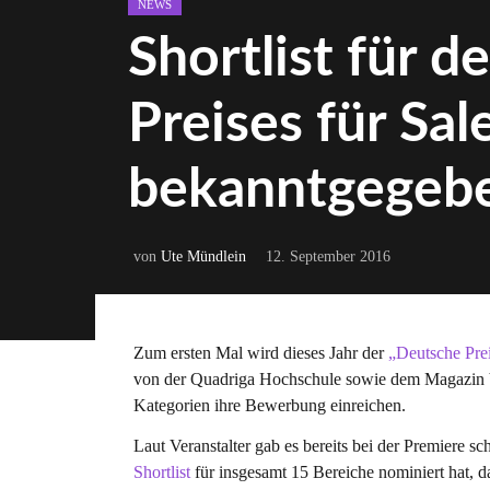
Posted in:
NEWS
Shortlist für 
Preises für Sa
bekanntgegeb
von
Ute Mündlein
12. September 2016
Zum ersten Mal wird dieses Jahr der
„Deutsche Prei
von der Quadriga Hochschule sowie dem Magazin V
Kategorien ihre Bewerbung einreichen.
Laut Veranstalter gab es bereits bei der Premiere 
Shortlist
für insgesamt 15 Bereiche nominiert hat, da