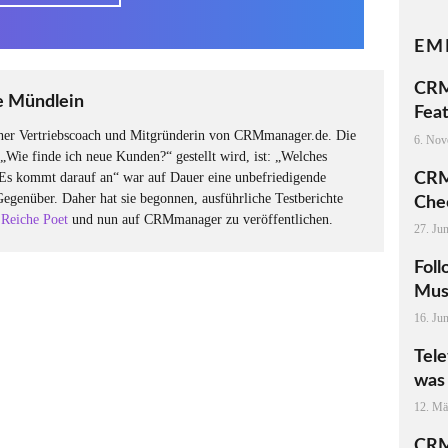
EM
CRM
e Mündlein
Fea
icher Vertriebscoach und Mitgründerin von CRMmanager.de. Die
6. Nov
 „Wie finde ich neue Kunden?“ gestellt wird, ist: „Welches
CRM
Es kommt darauf an“ war auf Dauer eine unbefriedigende
Gegenüber. Daher hat sie begonnen, ausführliche Testberichte
Chec
 Reiche Poet
und nun auf CRMmanager zu veröffentlichen.
27. Ju
Foll
Mus
16. Ju
Tele
was 
12. Mä
CRM