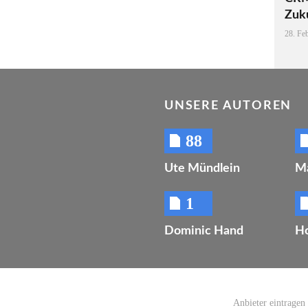
Zuk
28. Fe
UNSERE AUTOREN
88
Ute Mündlein
M
1
Dominic Hand
Ho
Anbieter eintragen
Skip navigation