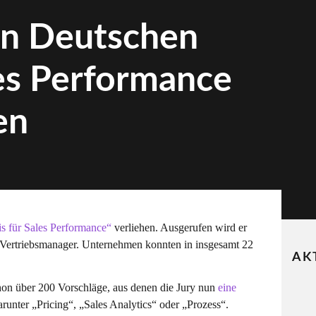
den Deutschen
les Performance
en
s für Sales Performance“
verliehen. Ausgerufen wird er
ertriebsmanager. Unternehmen konnten in insgesamt 22
AK
schon über 200 Vorschläge, aus denen die Jury nun
eine
runter „Pricing“, „Sales Analytics“ oder „Prozess“.