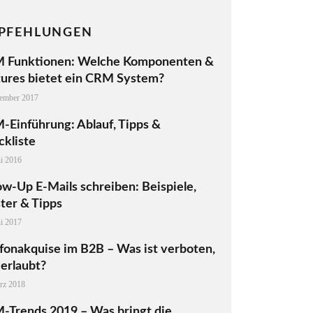
PFEHLUNGEN
 Funktionen: Welche Komponenten &
tures bietet ein CRM System?
ember 2017
-Einführung: Ablauf, Tipps &
kliste
ni 2016
ow-Up E-Mails schreiben: Beispiele,
ter & Tipps
ni 2017
fonakquise im B2B – Was ist verboten,
erlaubt?
rz 2018
-Trends 2019 – Was bringt die