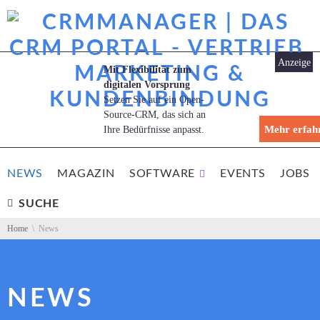
Anzeige
Mit Flexibilität zum
digitalen Vorsprung
Setzen Sie auf ein Open-
Source-CRM, das sich an
Mehr erfah
Ihre Bedürfnisse anpasst.
Skip navigation
NEWS
MAGAZIN
SOFTWARE
EVENTS
JOBS
SUCHE
You are here:
Home
News
NEWS