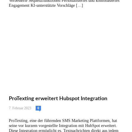
Verbesserte Sequenzfunktionen Personalisiertes und kontobasiertes
Engagement KI-unterstützte Vorschläge […]
ProTexting erweitert Hubspot Integration
7. Februar 2023
0
ProTexting, eine der führenden SMS Marketing Plattformen, hat
seine vor kurzem vorgestellte Integration mit HubSpot erweitert.
Diese Integration ermöglicht es, Textnachrichten direkt aus jedem