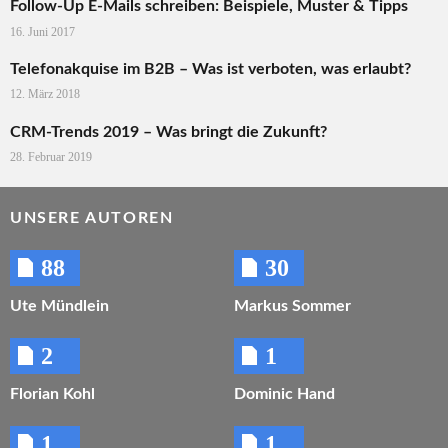
Follow-Up E-Mails schreiben: Beispiele, Muster & Tipps
16. Juni 2017
Telefonakquise im B2B – Was ist verboten, was erlaubt?
12. März 2018
CRM-Trends 2019 – Was bringt die Zukunft?
28. Februar 2019
UNSERE AUTOREN
88
30
Ute Mündlein
Markus Sommer
2
1
Florian Kohl
Dominic Hand
1
1