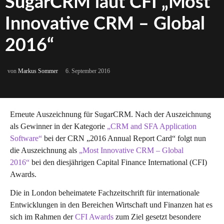
SugarCRM laut CFI „Most
Innovative CRM – Global
2016“
von
Markus Sommer
6. September 2016
Erneute Auszeichnung für SugarCRM. Nach der Auszeichnung
als Gewinner in der Kategorie
„CRM and SFA Application
Software“
bei der CRN „2016 Annual Report Card“ folgt nun
die Auszeichnung als
„Most Innovative CRM – Global
2016“
bei den diesjährigen Capital Finance International (CFI)
Awards.
Die in London beheimatete Fachzeitschrift für internationale
Entwicklungen in den Bereichen Wirtschaft und Finanzen hat es
sich im Rahmen der
CFI Awards
zum Ziel gesetzt besondere